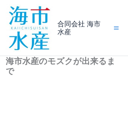
内
容
を
合同会社 海市
ス
水産
キ
ッ
プ
海市水産のモズクが出来るま
で